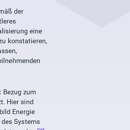
mäß der
tleres
lisierung eine
u konstatieren,
assen,
tteilnehmenden
t Bezug zum
. Hier sind
bild Energie
t des Systems