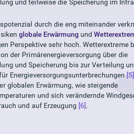
lung
und teilweise die
Speicherung
im Infr
potenzial durch die eng miteinander verk
isiken
globale Erwärmung
und
Wetterextr
tigen Perspektive sehr hoch. Wetterextreme 
von der
Primärenergieversorgung
über die
lung
und
Speicherung
bis zur
Verteilung
un
für Energieversorgungsunterbrechungen
[5
r globalen Erwärmung, wie steigende
mperaturen und sich verändernde Windges
rauch
und auf
Erzeugung
[6]
.