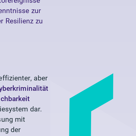
törereignisse
enntnisse zur
 Resilienz zu
fizienter, aber
yberkriminalität
chbarkeit
iesystem dar.
sung mit
ung der