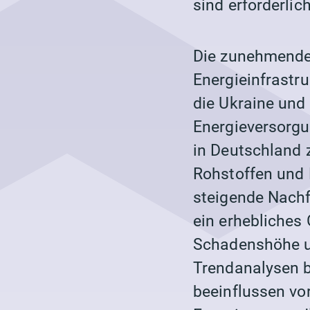
sind erforderlic
Die zunehmend
Energieinfrastr
die Ukraine und
Energieversorg
in Deutschland 
Rohstoffen und 
steigende Nachf
ein erhebliches
Schadenshöhe un
Trendanalysen b
beeinflussen vo