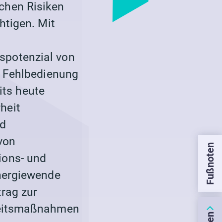
chen Risiken
htigen. Mit
spotenzial von
r Fehlbedienung
its heute
heit
d
 von
Fußnoten
ions- und
Energiewende
rag zur
heitsmaßnahmen