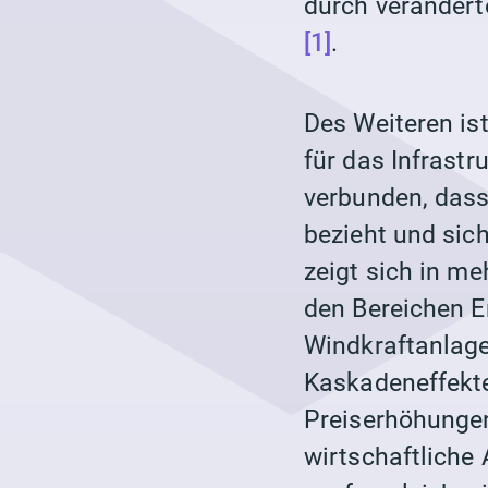
durch verändert
[1]
.
Des Weiteren is
für das Infrast
verbunden, dass
bezieht und sic
zeigt sich in m
den Bereichen
E
Windkraftanlag
Kaskadeneffekte
Preiserhöhunge
wirtschaftliche