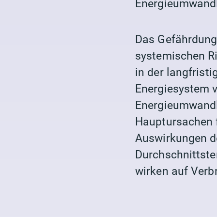
Energieumwand
Das Gefährdungs
systemischen R
in der langfris
Energiesystem 
Energieumwand
Hauptursachen 
Auswirkungen de
Durchschnittste
wirken auf
Verb