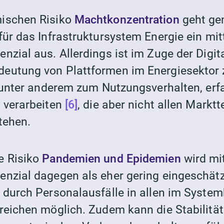
ischen Risiko
Machtkonzentration
geht ge
ür das Infrastruktursystem Energie ein mit
zial aus. Allerdings ist im Zuge der Digita
utung von Plattformen im Energiesektor z
, unter anderem zum Nutzungsverhalten, erf
 verarbeiten
[6]
, die aber nicht allen Mark
tehen.
e Risiko
Pandemien und Epidemien
wird mi
nzial dagegen als eher gering eingeschätzt
 durch Personalausfälle in
allen im System
reichen
möglich. Zudem kann die Stabilitä