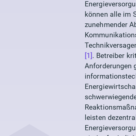
Energieversorg
können alle im 
zunehmender Ab
Kommunikations
Technikversagen
[1]
. Betreiber k
Anforderungen 
informationste
Energiewirtsch
schwerwiegende
Reaktionsmaßn
leisten dezentr
Energieversorg