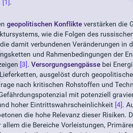
h
[1]
.
en
geopolitischen Konflikte
verstärken die 
uktursystems, wie die Folgen des russischen
 die damit verbundenen Veränderungen in d
ungsketten und Rahmenbedingungen der En
zeigen
[3]
.
Versorgungsengpässe
bei Energi
Lieferketten, ausgelöst durch geopolitische
rage nach kritischen Rohstoffen und Techn
 Gefährdungspotenzial mit potenziell gravie
d hoher Eintrittswahrscheinlichkeit
[4]
. A
etonen die hohe Relevanz dieser Risiken. 
r allem die Bereiche
Vorleistungen
,
Primäre