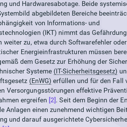
ung und Hardwaresabotage. Beide systemis
Systembild abgebildeten Bereiche beeinträc
hängigkeit von Informations- und
technologien (IKT) nimmt das Gefährdung
 weiter zu, etwa durch Softwarefehler ode
ritischer Energieinfrastrukturen müssen bere
gemäß dem Gesetz zur Erhöhung der Sicher
chnischer Systeme
(IT-Sicherheitsgesetz)
un
aftsgesetz
(EnWG)
erfüllen und für den Fall
n Versorgungsstörungen effektive Prävent
ahmen ergreifen
[2]
. Seit dem Beginn der 
ale Anlagen einen zunehmend wichtigen Beit
ung und darauf ausgerichtete Cybersicher