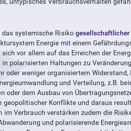
es, untypisches Verbrauchsverhalten gefä
t das systemische Risiko
gesellschaftlicher
ruktursystem Energie mit einem Gefährdung
 sich vor allem auf das Erreichen der Ener
h in polarisierten Haltungen zu Veränderun
ehr oder weniger organisiertem Widerstand,
nergieumwandlung
und
Verteilung
, z.B. b
en oder dem Ausbau von Übertragungsnet
 geopolitischer Konflikte und daraus resul
n im
Verbrauch
verstärken zudem die Risike
 Abwanderung und polarisierende Energiea