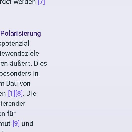
hrdet werden
[7]
 Polarisierung
spotenzial
giewendeziele
gen äußert. Dies
 besonders in
eim Bau von
zen
[1]
[8]
. Die
tierender
n für
rmut
[9]
und