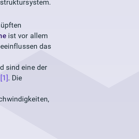
astruktursystem.
nüpften
eme
ist vor allem
beeinflussen das
d sind eine der
]
[1]
. Die
chwindigkeiten,