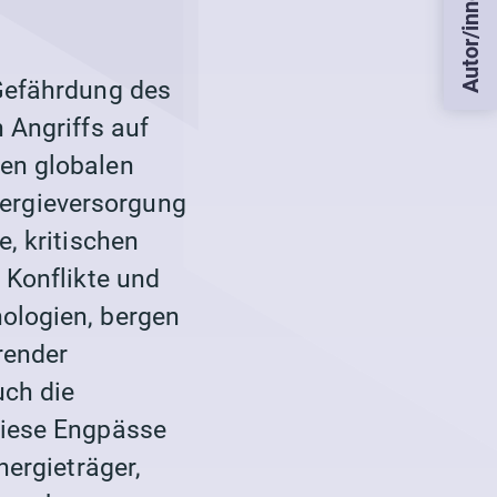
Autor/innen
Gefährdung des
 Angriffs auf
en globalen
ergieversorgung
e, kritischen
 Konflikte und
ologien, bergen
render
uch die
Diese Engpässe
nergieträger
,