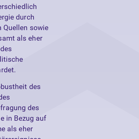
erschiedlich
ergie durch
n Quellen sowie
samt als eher
 des
litische
rdet.
obustheit des
des
efragung des
ie in Bezug auf
me als eher