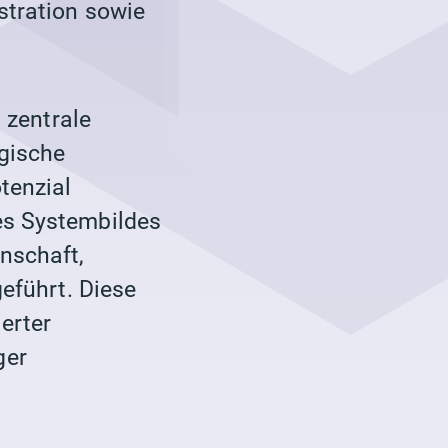
stration sowie
s zentrale
egische
tenzial
es Systembildes
nschaft,
geführt. Diese
ierter
ger