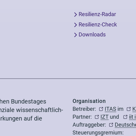
Resilienz-Radar
Resilienz-Check
Downloads
chen Bundestages
Organisation
Betreiber:
ITAS
im
K
iale wissenschaftlich-
Partner:
IZT
und
iit
rkungen auf die
Auftraggeber:
Deutsch
Steuerungsgremium: