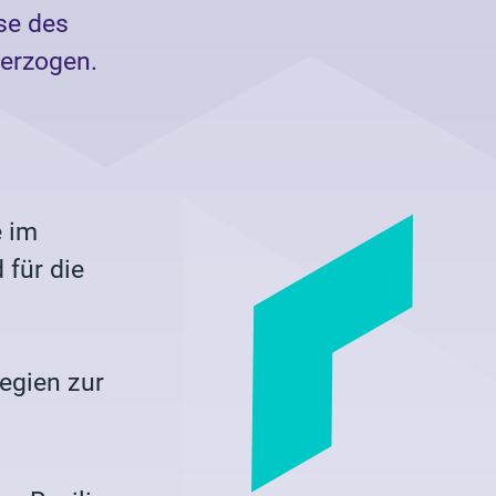
se des
terzogen.
e im
 für die
egien zur