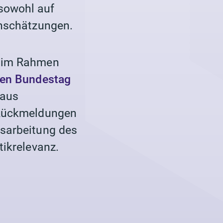
sowohl auf
inschätzungen.
s im Rahmen
hen Bundestag
 aus
e Rückmeldungen
usarbeitung des
tikrelevanz.