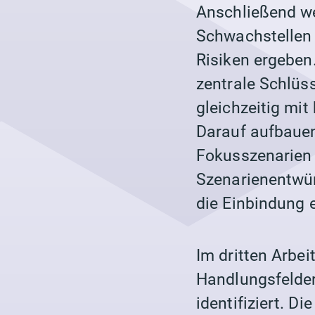
Anschließend 
Schwachstellen 
Risiken ergeben
zentrale Schlüs
gleichzeitig mit
Darauf aufbaue
Fokusszenarien 
Szenarienentwür
die Einbindung e
Im dritten Arbei
Handlungsfelder
identifiziert. D