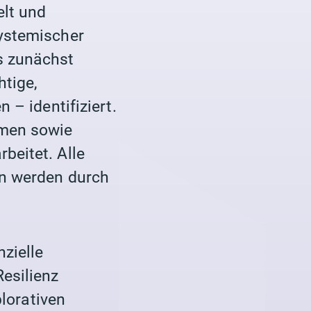
lt und
systemischer
s zunächst
htige,
 – identifiziert.
hmen sowie
beitet. Alle
en werden durch
nzielle
esilienz
plorativen