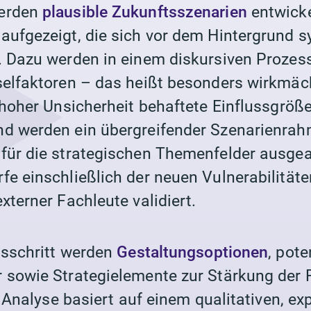
werden
plausible Zukunftsszenarien
entwicke
aufgezeigt, die sich vor dem Hintergrund 
. Dazu werden in einem diskursiven Prozes
selfaktoren – das heißt besonders wirkmäc
 hoher Unsicherheit behaftete Einflussgrößen
nd werden ein übergreifender Szenarienra
für die strategischen Themenfelder ausgear
fe einschließlich der neuen Vulnerabilität
xterner Fachleute validiert.
tsschritt werden
Gestaltungsoptionen
, pote
 sowie Strategielemente zur Stärkung der R
ie Analyse basiert auf einem qualitativen, ex