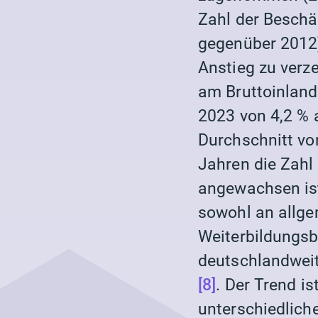
Zahl der Besch
gegenüber 2012)
Anstieg zu verz
am Bruttoinland
2023 von 4,2 % 
Durchschnitt vo
Jahren die Zahl 
angewachsen i
sowohl an allge
Weiterbildungs
deutschlandweit
[8]
. Der Trend i
unterschiedlich