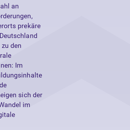
ahl an
orderungen,
rorts prekäre
 Deutschland
 zu den
rale
dnen: Im
ildungsinhalte
nde
eigen sich der
 Wandel im
itale