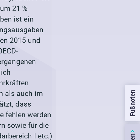
 um 21 %
en ist ein
ldungsausgaben
hen 2015 und
 OECD-
vergangenen
lich
hrkräften
n als auch im
Fußnoten
ätzt, dass
e fehlen werden
n sowie für die
rbereich I etc.)