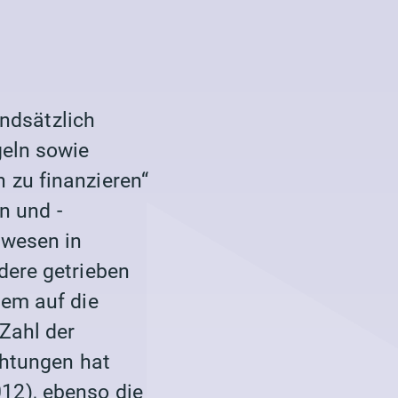
undsätzlich
geln sowie
 zu finanzieren“
n und -
swesen in
dere getrieben
lem auf die
Zahl der
chtungen hat
12), ebenso die