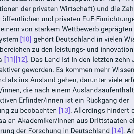
itionen der privaten Wirtschaft) und die Zah
 öffentlichen und privaten FuE-Einrichtunge
n einem von starkem Wettbewerb geprägten 
system
[10]
gehört Deutschland in vielen Wi
ereichen zu den leistungs- und innovation
as
[11]
[12]
. Das Land ist in den letzten zehn 
raktiver geworden. Es kommen mehr Wissen
d als ins Ausland gehen, darunter viele erf
/innen, die nach einem Auslandsaufenthalt
tiven Erfinder/innen ist ein Rückgang der
ung zu beobachten
[13]
. Allerdings hindert
isa an Akademiker/innen aus Drittstaaten e
ierung der Forschung in Deutschland
[14]
. A