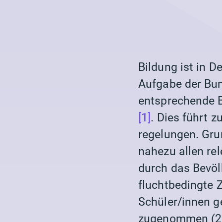
Bildung ist in D
Aufgabe der Bun
entsprechende B
[1]
. Dies führt 
regelungen. Gru
nahezu allen re
durch das Bev
fluchtbedingte 
Schüler/innen 
zugenommen (20