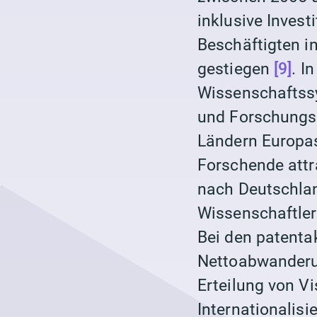
inklusive Invest
Beschäftigten in
gestiegen
[9]
. I
Wissenschafts
und Forschungsb
Ländern Europ
Forschende att
nach Deutschlan
Wissenschaftler
Bei den patentak
Nettoabwander
Erteilung von V
Internationalis