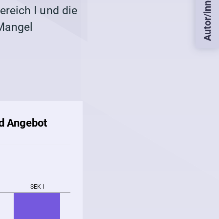
Autor/innen
reich I und die
 Mangel