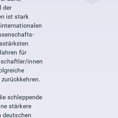
l der
n ist stark
internationalen
ssenschafts-
sstärksten
Jahren für
schaftler/innen
olgreiche
 zurückkehren.
 die schleppende
ine stärkere
n deutschen