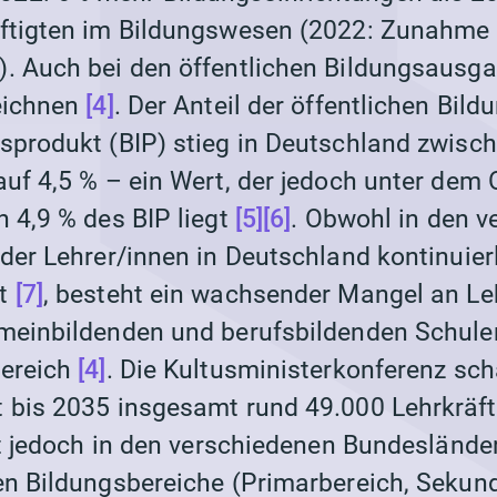
äftigten im Bildungswesen (2022: Zunahme
. Auch bei den öffentlichen Bildungsausgab
eichnen
[4]
. Der Anteil der öffentlichen Bi
sprodukt (BIP) stieg in Deutschland zwisc
auf 4,5 % – ein Wert, der jedoch unter dem
n 4,9 % des BIP liegt
[5]
[6]
. Obwohl in den 
der Lehrer/innen in Deutschland kontinuier
st
[7]
, besteht ein wachsender Mangel an Le
meinbildenden und berufsbildenden Schule
bereich
[4]
. Die Kultusministerkonferenz sch
 bis 2035 insgesamt rund 49.000 Lehrkräft
st jedoch in den verschiedenen Bundesländer
en Bildungsbereiche (Primarbereich, Sekunda