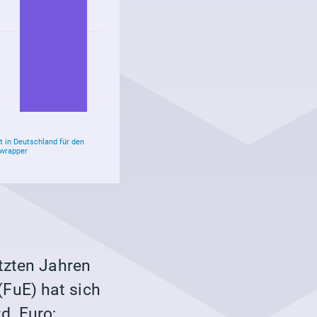
etzten Jahren
FuE) hat sich
d. Euro;